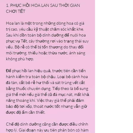
1. PHỤC HỒI HOA LAN SAU THỜI GIAN 
CHƠI TẾT
Hoa lan là một trong những dòng hoa có giá 
trị cao, yêu cầu kỹ thuật chăm sóc khắt khe. 
Sau khi dồn toàn bộ dinh dưỡng để nuôi hoa 
phục vụ Tết, cây thường rơi vào trạng thái suy 
yếu. Bộ rễ có thể bị tổn thương do thay đổi 
môi trường, thiếu hoặc thừa nước, ánh sáng 
không phù hợp.
Để phục hồi lan hiệu quả, trước tiên cần tiến 
hành kiểm tra toàn bộ chậu. Loại bỏ cành hoa 
đã tàn, cắt bỏ rễ hư thối và sát trùng vết cắt 
bằng thuốc chuyên dụng. Tiếp theo là bổ sung 
giá thể mới nếu giá thể cũ đã mục nát, mất khả 
năng thoáng khí. Việc thay giá thể phải đảm 
bảo độ tơi xốp, thoát nước tốt nhưng vẫn giữ 
được độ ẩm cần thiết.
Chế độ dinh dưỡng cũng cần được điều chỉnh 
hợp lý. Giai đoạn này ưu tiên phân bón có hàm 