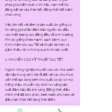
pháp giúp kiểm soát vi khí hậu, hạn chế tác 
động bất lợi của thời tiết, đồng thời tiết kiệm 
nhân công.
Việc liên kết với đơn vị sản xuất cây giống uy 
tín cũng góp phần đảm bảo nguồn cây đầu 
vào chất lượng cao, đồng đều về sinh trưởng. 
Khi cây giống khỏe mạnh, sạch bệnh, quy 
trình chăm sóc sau Tết sẽ thuận lợi hơn và 
giảm thiểu rủi ro trong quá trình sản xuất.
6. KHUYẾN CÁO KỸ THUẬT SAU TẾT
Ngành nông nghiệp khuyến cáo các nhà vườn 
cần tập trung xử lý bộ rễ đối với cây cho thuê, 
uốn thế tạo dáng sớm cho quất và cây có múi 
trồng chậu, chuyển cây phôi ra ruộng sản 
xuất đảm bảo đủ ánh sáng. Đồng thời, điều 
chỉnh chế độ bón phân, tưới nước phù hợp với 
điều kiện thời tiết từng thời điểm.
Việc chăm sóc sau Tết không đơn thuần là 