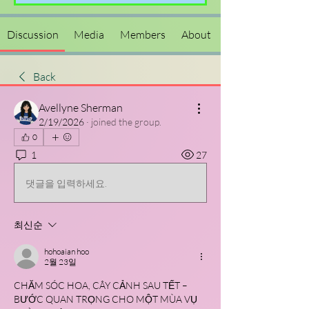
Discussion
Media
Members
About
Back
Avellyne Sherman
2/19/2026
·
joined the group.
0
1
27
댓글을 입력하세요.
최신순
hohoaian hoo
2월 23일
CHĂM SÓC HOA, CÂY CẢNH SAU TẾT – 
BƯỚC QUAN TRỌNG CHO MỘT MÙA VỤ 