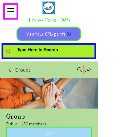
True-Talk LMS
View Your CPD points
Groups
Group
Public
·
130 members
Join