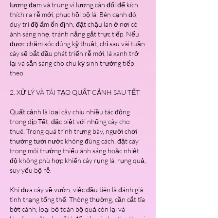
lượng đạm và trung vi lượng cân đối để kích 
thích ra rễ mới, phục hồi bộ lá. Bên cạnh đó, 
duy trì độ ẩm ổn định, đặt chậu lan ở nơi có 
ánh sáng nhẹ, tránh nắng gắt trực tiếp. Nếu 
được chăm sóc đúng kỹ thuật, chỉ sau vài tuần 
cây sẽ bắt đầu phát triển rễ mới, lá xanh trở 
lại và sẵn sàng cho chu kỳ sinh trưởng tiếp 
theo.
2. XỬ LÝ VÀ TÁI TẠO QUẤT CẢNH SAU TẾT
Quất cảnh là loại cây chịu nhiều tác động 
trong dịp Tết, đặc biệt với những cây cho 
thuê. Trong quá trình trưng bày, người chơi 
thường tưới nước không đúng cách, đặt cây 
trong môi trường thiếu ánh sáng hoặc nhiệt 
độ không phù hợp khiến cây rụng lá, rụng quả, 
suy yếu bộ rễ.
Khi đưa cây về vườn, việc đầu tiên là đánh giá 
tình trạng tổng thể. Thông thường, cần cắt tỉa 
bớt cành, loại bỏ toàn bộ quả còn lại và 