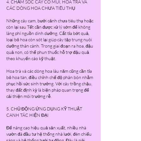
4. CHĂM SÓC CÂY CÓ MÚI, HOA TRÀ VÀ 
CÁC DÒNG HOA CHƯA TIÊU THỤ
Những cây cam, bưởi cảnh chưa tiêu thụ hoặc 
còn lại sau Tết cần được xử lý sớm để không 
lãng phí nguồn dinh dưỡng. Cắt tỉa bớt quả, 
loại bỏ hoa còn sót lại giúp cây tập trung nuôi 
dưỡng thân cành. Trong giai đoạn ra hoa, đậu 
quả non, có thể phun thuốc hỗ trợ đậu quả 
theo khuyến cáo kỹ thuật.
Hoa trà và các dòng hoa lâu năm cũng cần tỉa 
bỏ hoa tàn, điều chỉnh chế độ phân bón nhằm 
phục hồi sức sinh trưởng. Với cây trồng chậu, 
thay đất định kỳ là biện pháp quan trọng để 
cải thiện môi trường rễ.
5. CHỦ ĐỘNG ỨNG DỤNG KỸ THUẬT 
CANH TÁC HIỆN ĐẠI
Để nâng cao hiệu quả sản xuất, nhiều nhà 
vườn đã đầu tư hệ thống nhà lưới, đèn chiếu 
sáng và hệ thống tưới tự động. Đây là giải 