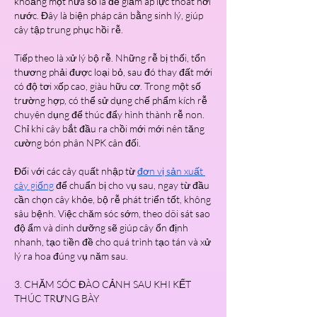
khoảng một nửa số lá để giảm áp lực thoát hơi 
nước. Đây là biện pháp cân bằng sinh lý, giúp 
cây tập trung phục hồi rễ.
Tiếp theo là xử lý bộ rễ. Những rễ bị thối, tổn 
thương phải được loại bỏ, sau đó thay đất mới 
có độ tơi xốp cao, giàu hữu cơ. Trong một số 
trường hợp, có thể sử dụng chế phẩm kích rễ 
chuyên dụng để thúc đẩy hình thành rễ non. 
Chỉ khi cây bắt đầu ra chồi mới mới nên tăng 
cường bón phân NPK cân đối.
Đối với các cây quất nhập từ 
đơn vị sản xuất 
cây giống
 để chuẩn bị cho vụ sau, ngay từ đầu 
cần chọn cây khỏe, bộ rễ phát triển tốt, không 
sâu bệnh. Việc chăm sóc sớm, theo dõi sát sao 
độ ẩm và dinh dưỡng sẽ giúp cây ổn định 
nhanh, tạo tiền đề cho quá trình tạo tán và xử 
lý ra hoa đúng vụ năm sau.
3. CHĂM SÓC ĐÀO CẢNH SAU KHI KẾT 
THÚC TRƯNG BÀY