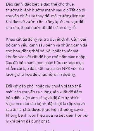
Đào cảnh, đặc biệt là đào thế cho thuê, 
thường bị ảnh hưởng mạnh sau dịp Tết do di 
chuyển nhiều và thay đổi môi trường liên tục. 
Khi đưa về vườn, cần trồng lại ở khu vực đất 
cao ráo, thoát nước tốt để tránh úng rễ.
Khâu cắt tỉa đóng vai trò quyết định. Cần loại 
bỏ cành yếu, cành sâu bệnh và những cành đã 
cho hoa, đồng thời bôi vôi hoặc thuốc sát 
khuẩn vào vết cắt để hạn chế nấm xâm nhập. 
Sau đó tiến hành bón phân hữu cơ hoai mục 
nhằm cải tạo đất, kết hợp phân NPK với liều 
lượng phù hợp để phục hồi dinh dưỡng.
Đối với đào phôi hoặc cây chuẩn bị tạo thế 
mới, nên chuyển ra ruộng sản xuất để đảm 
bảo điều kiện ánh sáng và độ ẩm tự nhiên. 
Việc theo dõi sâu bệnh, đặc biệt là rệp sáp và 
sâu ăn lá, phải được thực hiện thường xuyên. 
Phòng bệnh luôn hiệu quả và tiết kiệm hơn xử 
lý khi bệnh đã bùng phát.